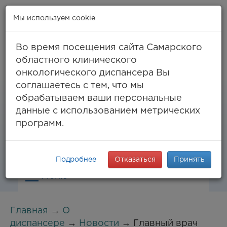
Мы используем cookie
Во время посещения сайта Самарского
областного клинического
онкологического диспансера Вы
Самара, ул. Солнечная, 50
соглашаетесь с тем, что мы
8 (846) 994-61-96
(тел. единый call-центр),
обрабатываем ваши персональные
994-03-99
факс
данные с использованием метрических
info@samaraonko.ru
программ.
Подробнее
Отказаться
Принять
Меню
Главная
→
О
диспансере
→
Новости
→ Главный врач