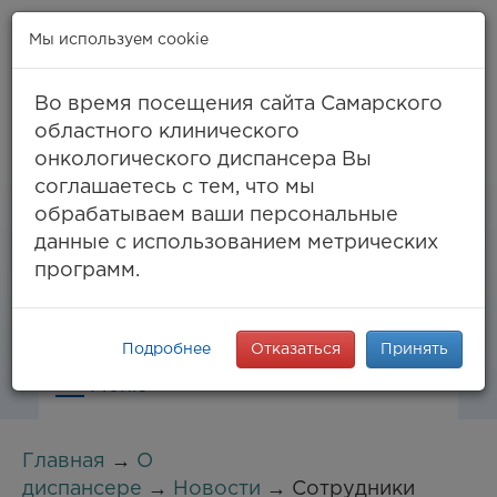
Мы используем cookie
Во время посещения сайта Самарского
областного клинического
онкологического диспансера Вы
Самара, ул. Солнечная, 50
соглашаетесь с тем, что мы
8 (846) 994-61-96
(тел. единый call-центр),
обрабатываем ваши персональные
994-03-99
факс
данные с использованием метрических
info@samaraonko.ru
программ.
Подробнее
Отказаться
Принять
Меню
Главная
→
О
диспансере
→
Новости
→ Сотрудники