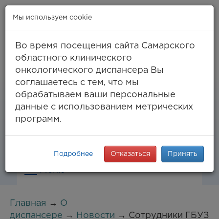
Мы используем cookie
Во время посещения сайта Самарского
областного клинического
онкологического диспансера Вы
Самара, ул. Солнечная, 50
соглашаетесь с тем, что мы
8 (846) 994-61-96
(тел. единый call-центр),
обрабатываем ваши персональные
994-03-99
факс
данные с использованием метрических
info@samaraonko.ru
программ.
Подробнее
Отказаться
Принять
Меню
Главная
→
О
диспансере
→
Новости
→ Сотрудники ГБУЗ