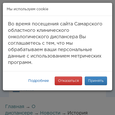
Мы используем cookie
Во время посещения сайта Самарского
областного клинического
онкологического диспансера Вы
Самара, ул. Солнечная, 50
соглашаетесь с тем, что мы
8 (846) 994-61-96
(тел. единый call-центр),
обрабатываем ваши персональные
994-03-99
факс
данные с использованием метрических
info@samaraonko.ru
программ.
Подробнее
Отказаться
Принять
Меню
Главная
→
О
диспансере
→
Новости
→ История