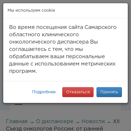
Мы используем cookie
Во время посещения сайта Самарского
областного клинического
онкологического диспансера Вы
Самара, ул. Солнечная, 50
соглашаетесь с тем, что мы
8 (846) 994-61-96
(тел. единый call-центр),
обрабатываем ваши персональные
994-03-99
факс
данные с использованием метрических
info@samaraonko.ru
программ.
Подробнее
Отказаться
Принять
Меню
Главная
→
О диспансере
→
Новости
→ XII
Съезд онкологов России: от ранней