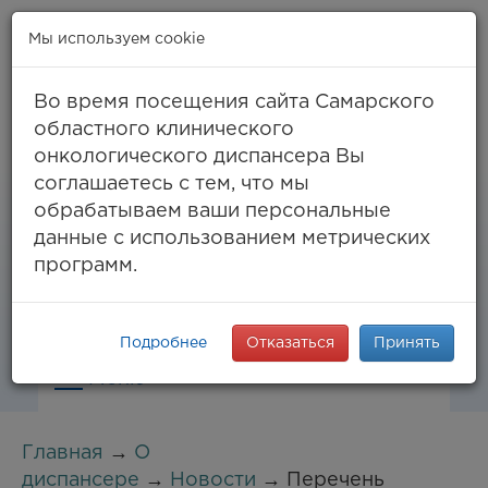
Мы используем cookie
Во время посещения сайта Самарского
областного клинического
онкологического диспансера Вы
Самара, ул. Солнечная, 50
соглашаетесь с тем, что мы
8 (846) 994-61-96
(тел. единый call-центр),
обрабатываем ваши персональные
994-03-99
факс
данные с использованием метрических
info@samaraonko.ru
программ.
Подробнее
Отказаться
Принять
Меню
Главная
→
О
диспансере
→
Новости
→ Перечень