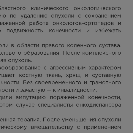
ластного клинического онкологического
цию по удалению опухоли с сохранением
лаженной работе онкологов-ортопедов и
ю подвижность конечности и избежать
оли в области правого коленного сустава.
олевого образования. После комплексного
ая опухоль.
вообразование с агрессивным характером
рушает костную ткань, хрящ и суставную
чности. Без своевременного и грамотного
ости и зачастую — к инвалидности.
одили ампутацию пораженной конечности,
этом случае специалисты онкодиспансера
енная терапия. После уменьшения опухоли
гическому вмешательству с применением