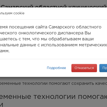
Самарский областной клинический
онкологический диспансер
льзуем cookie
(ГБУЗ СОКОД)
емя посещения сайта Самарского областного
Самара, ул. Солнечная, 50
ческого онкологического диспансера Вы
 (846) 30-777-30, 994-61-96
(единый call-цент
шаетесь с тем, что мы обрабатываем ваши
8 (846) 994-03-99
(факс)
нальные данные с использованием метрических
info@samaraonko.ru
амм.
onko.mz63.ru
ПАНСЕРЕ
КОНТАКТЫ
МЕДТУРИЗМ
ENG
K
Подробнее
Отказаться
Пр
еменные технологии помогают сохранить каче
еменные технологии помогаю
и