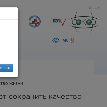
р),
AZ
инять
ство жизни
т сохранить качество