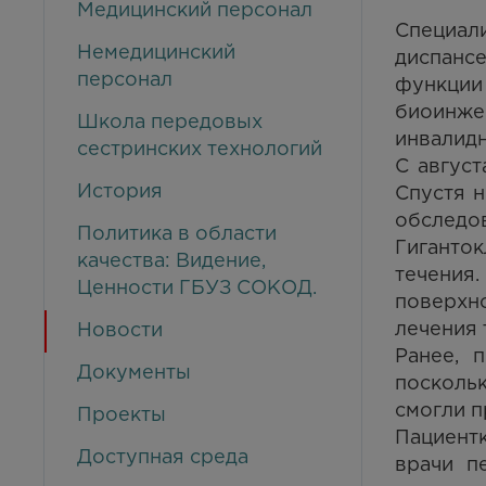
Медицинский персонал
Специал
Немедицинский
диспанс
персонал
функции
биоинже
Школа передовых
инвалидн
сестринских технологий
С август
История
Спустя 
обследов
Политика в области
Гиганто
качества: Видение,
течения
Ценности ГБУЗ СОКОД.
поверхн
лечения 
Новости
Ранее, 
Документы
посколь
смогли п
Проекты
Пациент
Доступная среда
врачи п