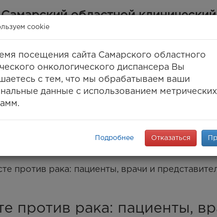
Самарский областной клинический
онкологический диспансер
льзуем cookie
(ГБУЗ СОКОД)
емя посещения сайта Самарского областного
Самара, ул. Солнечная, 50
ческого онкологического диспансера Вы
 (846) 30-777-30, 994-61-96
(единый call-цент
шаетесь с тем, что мы обрабатываем ваши
8 (846) 994-03-99
(факс)
нальные данные с использованием метрических
info@samaraonko.ru
амм.
onko.mz63.ru
ПАНСЕРЕ
КОНТАКТЫ
МЕДТУРИЗМ
ENG
K
Подробнее
Отказаться
Пр
те против рака: пациенты, врачи и представите
е против рака: пациенты, в