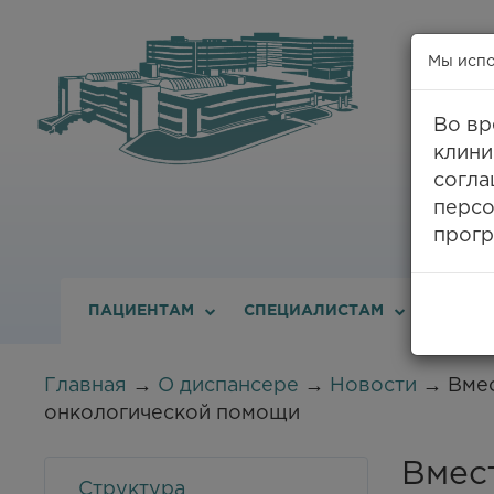
Мы испо
Во вр
клини
8
согла
персо
прогр
ПАЦИЕНТАМ
СПЕЦИАЛИСТАМ
О ДИС
Главная
→
О диспансере
→
Новости
→ Вмес
онкологической помощи
Вмест
Структура