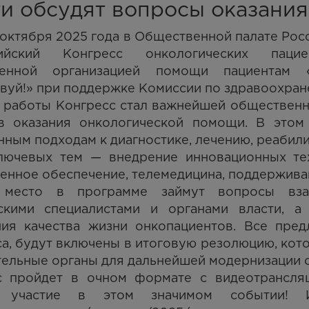
ти обсудят вопросы оказани
 октября 2025 года в Общественной палате Ро
сийский Конгресс онкологических пацие
енной организацией помощи пациентам «
вуй!» при поддержке Комиссии по здравоохра
ет работы Конгресс стал важнейшей обществен
в оказания онкологической помощи. В этом
ным подходам к диагностике, лечению, реабил
лючевых тем — внедрение инновационных тех
енное обеспечение, телемедицина, поддержива
место в программе займут вопросы взаи
скими специалистами и органами власти, 
ия качества жизни онкопациентов. Все пред
а, будут включены в итоговую резолюцию, кото
ельные органы для дальнейшей модернизации 
с пройдет в очном формате с видеотрансляц
ь участие в этом значимом событии! 