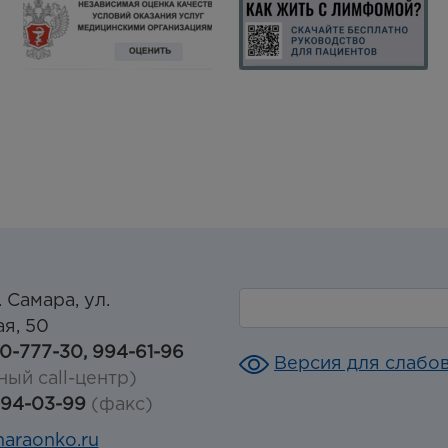
. Самара, ул.
я, 50
30-777-30, 994-61-96
Версия для слабо
ный call-центр)
994-03-99
(факс)
araonko.ru