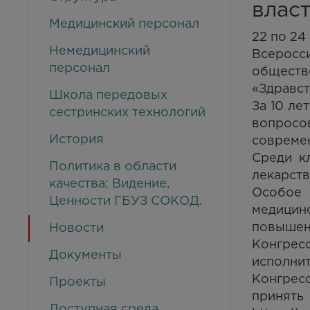
влас
Медицинский персонал
22 по 24
Немедицинский
Всерос
персонал
обществ
«Здравст
Школа передовых
За 10 л
сестринских технологий
вопросо
История
современ
Среди к
Политика в области
лекарств
качества: Видение,
Особое 
Ценности ГБУЗ СОКОД.
медицин
повышен
Новости
Конгресс
Документы
исполнит
Конгрес
Проекты
принят
Доступная среда