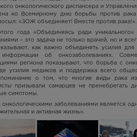
кого онкологического диспансера и Управлени
ена ко Всемирному дню борьбы против рака 
осыл: «ЗОЖ объединяет! Вместе против рака!».
этого года «Объединяясь ради уникального» 
ниями – это задача не только врачей, но и в
оказывают, как важно объединять усилия для
 информации об онкозаболеваниях. Совм
ациями региона показывают, что борьба с он
 где усилия медиков и поддержка всего обще
апоминание о том, что многие виды рака из
исты призывали самарцев не пренебрегать д
ые симптомы.
 онкологическими заболеваниями является од
ительная и активная жизнь».