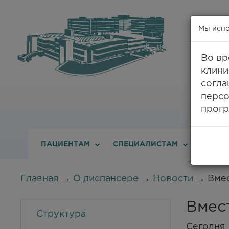
Мы испо
Во вр
клини
8
согла
персо
прогр
ПАЦИЕНТАМ
СПЕЦИАЛИСТАМ
О ДИС
Главная
→
О диспансере
→
Новости
→ Вмес
Вмес
Структура
Сегодня