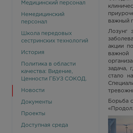
Медицинский персонал
клиничес
приуроч
Немедицинский
важный п
персонал
Лозунг 
Школа передовых
заболева
сестринских технологий
акции п
История
важной
организ
Политика в области
задача,
качества: Видение,
стало н
Ценности ГБУЗ СОКОД.
Специал
Новости
тревожн
Борьба с
Документы
«Продолж
Проекты
Доступная среда