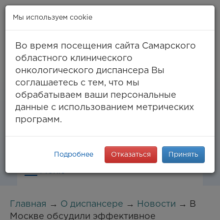
Мы используем cookie
Во время посещения сайта Самарского
областного клинического
онкологического диспансера Вы
Самара, ул. Солнечная, 50
соглашаетесь с тем, что мы
8 (846) 994-61-96
(тел. единый call-центр),
обрабатываем ваши персональные
994-03-99
факс
данные с использованием метрических
info@samaraonko.ru
программ.
Подробнее
Отказаться
Принять
Меню
Главная
→
О диспансере
→
Новости
→ В
Москве обсудили эффективное