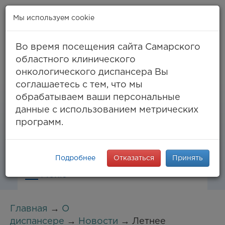
Мы используем cookie
Во время посещения сайта Самарского
областного клинического
онкологического диспансера Вы
Самара, ул. Солнечная, 50
соглашаетесь с тем, что мы
8 (846) 994-61-96
(тел. единый call-центр),
обрабатываем ваши персональные
994-03-99
факс
данные с использованием метрических
info@samaraonko.ru
программ.
Подробнее
Отказаться
Принять
Меню
Главная
→
О
диспансере
→
Новости
→ Летнее