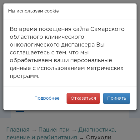
Мы используем cookie
Во время посещения сайта Самарского
областного клинического
онкологического диспансера Вы
Самара, ул. Солнечная, 50
соглашаетесь с тем, что мы
8 (846) 994-61-96
(тел. единый call-центр),
обрабатываем ваши персональные
994-03-99
факс
данные с использованием метрических
info@samaraonko.ru
программ.
Подробнее
Отказаться
Принять
Меню
Главная
→
Пациентам
→
Диагностика,
лечение и реабилитация
→ Опухоли