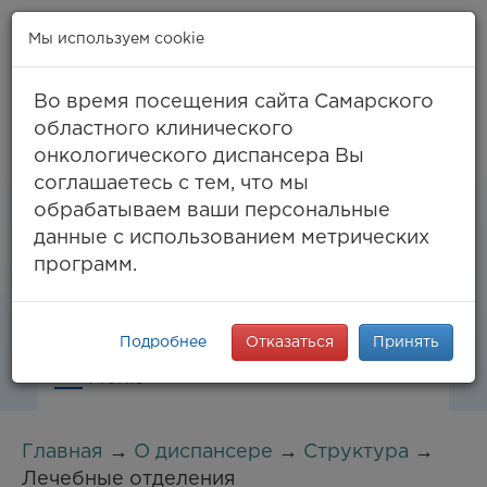
Мы используем cookie
Во время посещения сайта Самарского
областного клинического
онкологического диспансера Вы
Самара, ул. Солнечная, 50
соглашаетесь с тем, что мы
8 (846) 994-61-96
(тел. единый call-центр),
обрабатываем ваши персональные
994-03-99
факс
данные с использованием метрических
info@samaraonko.ru
программ.
Подробнее
Отказаться
Принять
Меню
Главная
→
О диспансере
→
Структура
→
Лечебные отделения