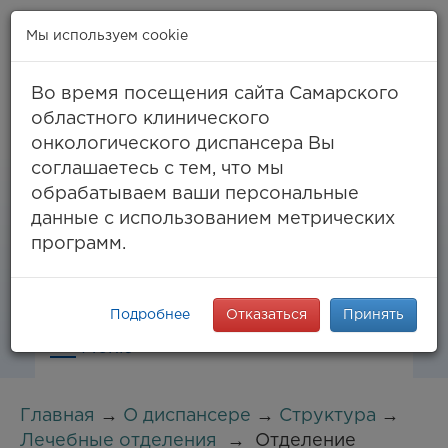
Мы используем cookie
Во время посещения сайта Самарского
областного клинического
онкологического диспансера Вы
Самара, ул. Солнечная, 50
соглашаетесь с тем, что мы
8 (846) 994-61-96
(тел. единый call-центр),
обрабатываем ваши персональные
994-03-99
факс
данные с использованием метрических
info@samaraonko.ru
программ.
Подробнее
Отказаться
Принять
Меню
Главная
→
О диспансере
→
Структура
→
Лечебные отделения
→
Отделение