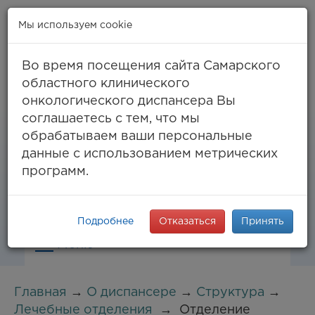
Мы используем cookie
Во время посещения сайта Самарского
областного клинического
онкологического диспансера Вы
Самара, ул. Солнечная, 50
соглашаетесь с тем, что мы
8 (846) 994-61-96
(тел. единый call-центр),
обрабатываем ваши персональные
994-03-99
факс
данные с использованием метрических
info@samaraonko.ru
программ.
Подробнее
Отказаться
Принять
Меню
Главная
→
О диспансере
→
Структура
→
Лечебные отделения
→
Отделение