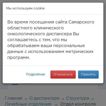
Мы используем cookie
Во время посещения сайта Самарского
областного клинического
онкологического диспансера Вы
Самара, ул. Солнечная, 50
соглашаетесь с тем, что мы
8 (846) 994-61-96
(тел. единый call-центр),
обрабатываем ваши персональные
994-03-99
факс
данные с использованием метрических
info@samaraonko.ru
программ.
Подробнее
Отказаться
Принять
Меню
Главная
→
О диспансере
→
Структура
→
Лечебные отделения
→
Отдел контроля