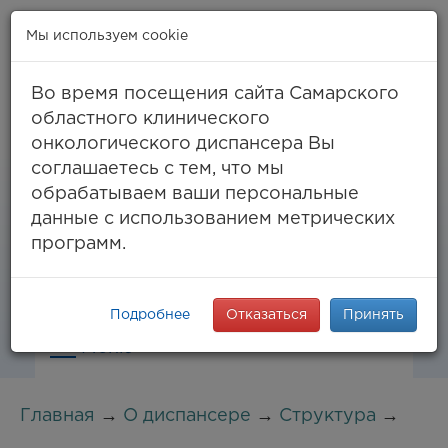
Мы используем cookie
Во время посещения сайта Самарского
областного клинического
онкологического диспансера Вы
Самара, ул. Солнечная, 50
соглашаетесь с тем, что мы
8 (846) 994-61-96
(тел. единый call-центр),
обрабатываем ваши персональные
994-03-99
факс
данные с использованием метрических
info@samaraonko.ru
программ.
Подробнее
Отказаться
Принять
Меню
Главная
→
О диспансере
→
Структура
→