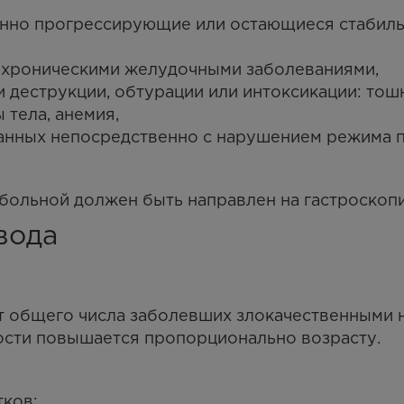
нно прогрессирующие или остающиеся стабиль
 хроническими желудочными заболеваниями,
еструкции, обтурации или интоксикации: тошно
 тела, анемия,
анных непосредственно с нарушением режима п
 больной должен быть направлен на гастроскоп
вода
от общего числа заболевших злокачественными
ости повышается пропорционально возрасту.
тков;