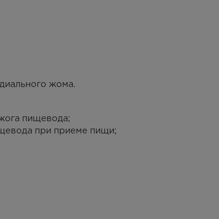
диального жома.
жога пищевода;
щевода при приеме пищи;