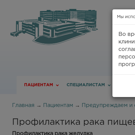
Мы испо
Во вр
клини
8
согла
персо
прогр
ПАЦИЕНТАМ
СПЕЦИАЛИСТАМ
О ДИС
Главная
→
Пациентам
→
Предупреждаем и 
Профилактика рака пищев
Профилактика рака желудка