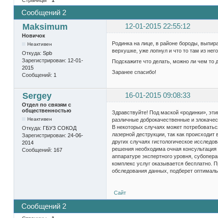
Сообщений 2
Maksimum
12-01-2015 22:55:12
Новичок
Родинка на лице, в районе бороды, выпира
Неактивен
верхушке, уже лопнул и что то там из нег
Откуда:
Spb
Зарегистрирован:
12-01-
Подскажите что делать, можно ли чем то
2015
Заранее спасибо!
Сообщений:
1
Sergey
16-01-2015 09:08:33
Отдел по связям с
общественностью
Здравствуйте! Под маской «родинки», эт
Неактивен
различные доброкачественные и злокачес
В некоторых случаях может потребоватьс
Откуда:
ГБУЗ СОКОД
лазерной деструкции, так как происходит
Зарегистрирован:
24-06-
других случаях гистологическое исследов
2014
решения необходима очная консультация 
Сообщений:
167
аппаратуре экспертного уровня, субопер
комплекс услуг оказывается бесплатно. Пр
обследования данных, подберет оптималь
Сайт
Сообщений 2