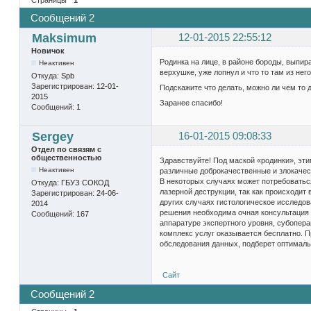
Сообщений 2
Maksimum
12-01-2015 22:55:12
Новичок
Родинка на лице, в районе бороды, выпира
Неактивен
верхушке, уже лопнул и что то там из нег
Откуда:
Spb
Зарегистрирован:
12-01-
Подскажите что делать, можно ли чем то
2015
Заранее спасибо!
Сообщений:
1
Sergey
16-01-2015 09:08:33
Отдел по связям с
общественностью
Здравствуйте! Под маской «родинки», эт
Неактивен
различные доброкачественные и злокачес
В некоторых случаях может потребоватьс
Откуда:
ГБУЗ СОКОД
лазерной деструкции, так как происходит
Зарегистрирован:
24-06-
других случаях гистологическое исследов
2014
решения необходима очная консультация 
Сообщений:
167
аппаратуре экспертного уровня, субопер
комплекс услуг оказывается бесплатно. Пр
обследования данных, подберет оптималь
Сайт
Сообщений 2