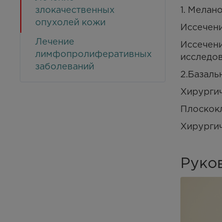
злокачественных
1. Мелан
опухолей кожи
Иссечен
Лечение
Иссечени
лимфопролиферативных
исследо
заболеваний
2.Базаль
Хирургич
Плоскок
Хирургич
Руко