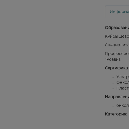
Информа
Образовани
Куйбышевск
Специализа
Профессион
"Реавиз"
Сертифика
Ультр
Онкол
Пласт
Направлени
онкол
Категория: