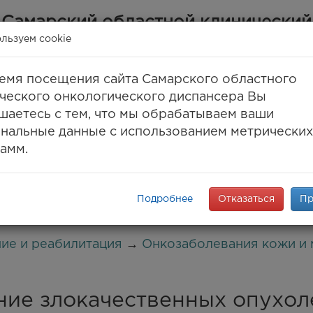
Самарский областной клинический
онкологический диспансер
льзуем cookie
(ГБУЗ СОКОД)
емя посещения сайта Самарского областного
Самара, ул. Солнечная, 50
ческого онкологического диспансера Вы
 (846) 30-777-30, 994-61-96
(единый call-цент
шаетесь с тем, что мы обрабатываем ваши
8 (846) 994-03-99
(факс)
нальные данные с использованием метрических
info@samaraonko.ru
амм.
onko.mz63.ru
ПАНСЕРЕ
КОНТАКТЫ
МЕДТУРИЗМ
ENG
K
Подробнее
Отказаться
Пр
ние и реабилитация
→
Онкозаболевания кожи и 
ние злокачественных опухол