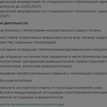
дическая аккредитация по специальности «Организация здр
вительно до 23.03.2027);
дическая аккредитация по специальности «Онкология» (реш
.2027)
е деятельности:
ие больных с метастазами колоректального рака в печень;
ий спектр оперативных вмешательств на всех органах грудн
ранства, наружных локализаций;
тся одним из ведущих гепатопанкреатодуоденальных хирурго
иды операций на печени при первичном и метастатическом ра
епатэктомия; центральная резекция печени; правосторонняя
епатэктомия; атипичная резекция печени);
рование профессиональных навыков у начинающих хирургов
Высшая категория
нального экспертного совета по гепатоцеллюлярному раку
йской и международной ассоциации гепатопанкреатобилиар
ейской ассоциации эндокринологов
центр лечения колоректального рака