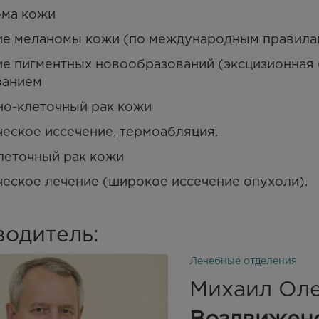
ома кожи
ие меланомы кожи (по международным правилам
е пигментных новообразований (эксцизионная 
ванием
но-клеточный рак кожи
еское иссечение, термоабляция.
леточный рак кожи
еское лечение (широкое иссечение опухоли).
водитель:
Лечебные отделения
Михаил Ол