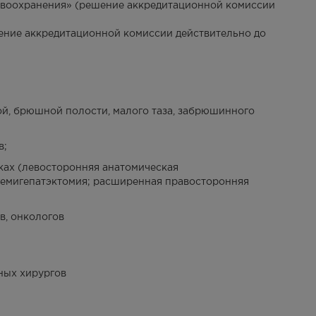
авоохранения» (решение аккредитационной комиссии
ение аккредитационной комиссии действительно до
ой, брюшной полости, малого таза, забрюшинного
в;
ках (левосторонняя анатомическая
 гемигепатэктомия; расширенная правосторонняя
, онкологов
ных хирургов