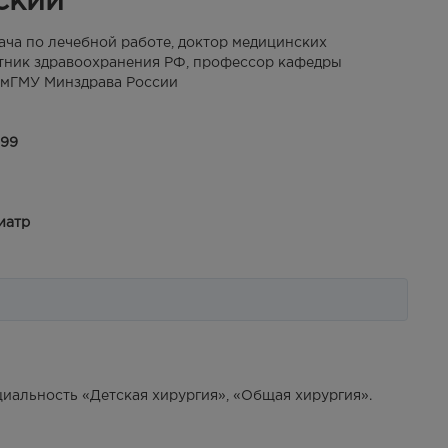
ский
ача по лечебной работе, доктор медицинских
тник здравоохранения РФ, профессор кафедры
мГМУ Минздрава России
-99
иатр
циальность «Детская хирургия», «Общая хирургия».