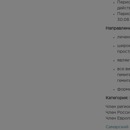
Перио
дейст
Перио
30.08
Направлени
лечен
широк
прост
являе
все в
гемиг
гемиг
форми
Категория:
Член регио
Член Росси
Член Европ
Самарский 