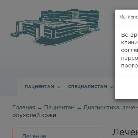
Мы испо
Во вр
клини
8
согла
персо
прогр
ПАЦИЕНТАМ
СПЕЦИАЛИСТАМ
О ДИС
Главная
→
Пациентам
→
Диагностика, лече
опухолей кожи
Лече
Лечение