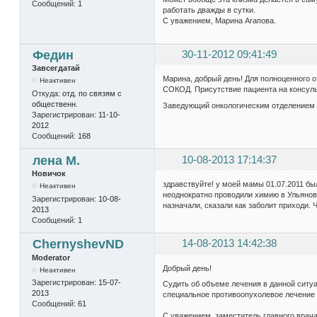
Сообщений:
1
работать дважды в сутки.
С уважением, Марина Агапова.
Федин
30-11-2012 09:41:49
Завсегдатай
Марина, добрый день! Для полноценного 
Неактивен
СОКОД. Присутствие пациента на консуль
Откуда:
отд. по связям с
общественн.
Заведующий онкологическим отделением (к
Зарегистрирован:
11-10-
2012
Сообщений:
168
лена М.
10-08-2013 17:14:37
Новичок
здравствуйте! у моей мамы 01.07.2011 бы
Неактивен
неоднократно проводили химию в Ульянов
Зарегистрирован:
10-08-
назначали, сказали как заболит приходи.
2013
Сообщений:
1
ChernyshevND
14-08-2013 14:42:38
Moderator
Добрый день!
Неактивен
Зарегистрирован:
15-07-
Судить об объеме лечения в данной ситуа
2013
специальное противоопухолевое лечение н
Сообщений:
61
С уважением, заместитель главного врача