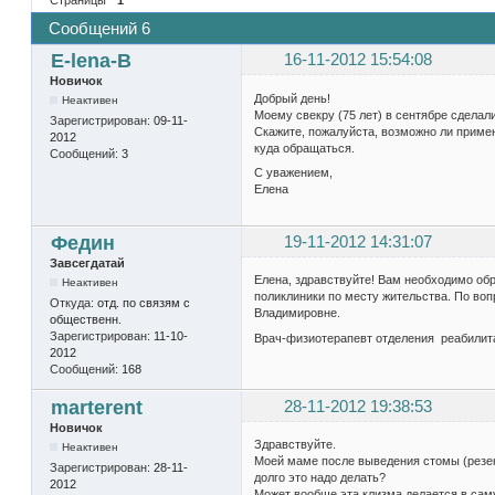
Сообщений 6
E-lena-B
16-11-2012 15:54:08
Новичок
Добрый день!
Неактивен
Моему свекру (75 лет) в сентябре сделал
Зарегистрирован:
09-11-
Скажите, пожалуйста, возможно ли приме
2012
куда обращаться.
Сообщений:
3
С уважением,
Елена
Федин
19-11-2012 14:31:07
Завсегдатай
Елена, здравствуйте! Вам необходимо об
Неактивен
поликлиники по месту жительства. По во
Откуда:
отд. по связям с
Владимировне.
общественн.
Зарегистрирован:
11-10-
Врач-физиотерапевт отделения реаби
2012
Сообщений:
168
marterent
28-11-2012 19:38:53
Новичок
Здравствуйте.
Неактивен
Моей маме после выведения стомы (резек
Зарегистрирован:
28-11-
долго это надо делать?
2012
Может вообще эта клизма делается в саму