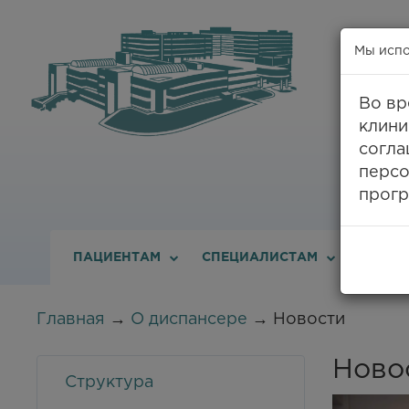
Мы испо
Во вр
клини
8
согла
персо
прогр
ПАЦИЕНТАМ
СПЕЦИАЛИСТАМ
О ДИС
Главная
→
О диспансере
→ Новости
Ново
Структура