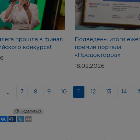
лега прошла в финал
Подведены итоги еже
йского конкурса!
премии портала
«Продокторов»
26
18.02.2026
7
8
9
10
11
12
13
14
1
...