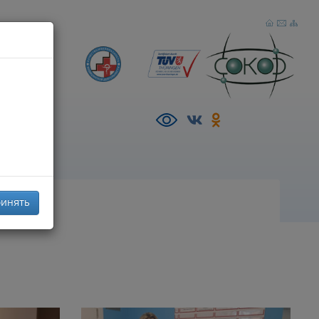
р),
AZ
инять