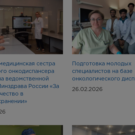
медицинская сестра
Подготовка молодых
го онкодиспансера
специалистов на базе
на ведомственной
онкологического дис
инздрава России «За
26.02.2026
чество в
хранении»
26