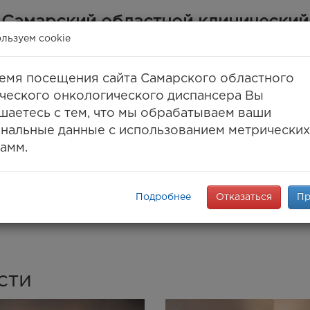
Самарский областной клинический
онкологический диспансер
льзуем cookie
(ГБУЗ СОКОД)
емя посещения сайта Самарского областного
Самара, ул. Солнечная, 50
ческого онкологического диспансера Вы
 (846) 30-777-30, 994-61-96
(единый call-цент
шаетесь с тем, что мы обрабатываем ваши
8 (846) 994-03-99
(факс)
нальные данные с использованием метрических
info@samaraonko.ru
амм.
onko.mz63.ru
ПАНСЕРЕ
КОНТАКТЫ
МЕДТУРИЗМ
ENG
K
Подробнее
Отказаться
Пр
сти