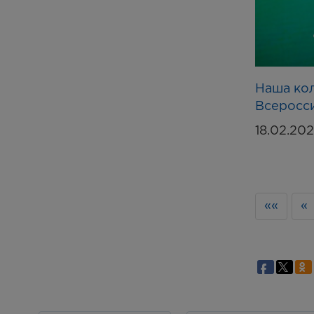
Наша кол
Всеросси
18.02.20
««
«