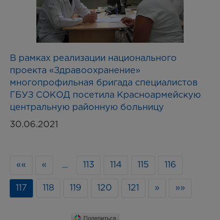
В рамках реализации национального
проекта «Здравоохранение»
многопрофильная бригада специалистов
ГБУЗ СОКОД посетила Красноармейскую
центральную районную больницу
30.06.2021
««
«
113
114
115
116
...
117
118
119
120
121
»
»»