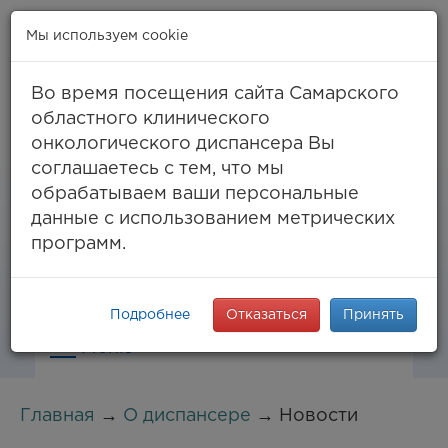
Мы используем cookie
Во время посещения сайта Самарского
областного клинического
онкологического диспансера Вы
Самара, ул. Солнечная, 50
соглашаетесь с тем, что мы
8 (846) 994-61-96
(тел. единый call-центр),
обрабатываем ваши персональные
994-03-99
факс
данные с использованием метрических
info@samaraonko.ru
программ.
Подробнее
Отказаться
Принять
Меню
Главная
→
О диспансере
→ Новости