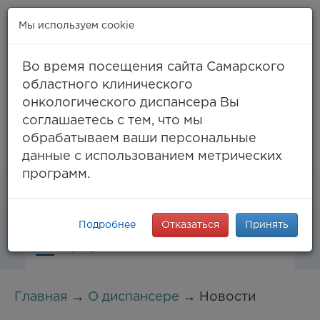
Мы используем cookie
Во время посещения сайта Самарского
областного клинического
онкологического диспансера Вы
Самара, ул. Солнечная, 50
соглашаетесь с тем, что мы
8 (846) 994-61-96
(тел. единый call-центр),
обрабатываем ваши персональные
994-03-99
факс
данные с использованием метрических
info@samaraonko.ru
программ.
Подробнее
Отказаться
Принять
Меню
Главная
→
О диспансере
→ Новости